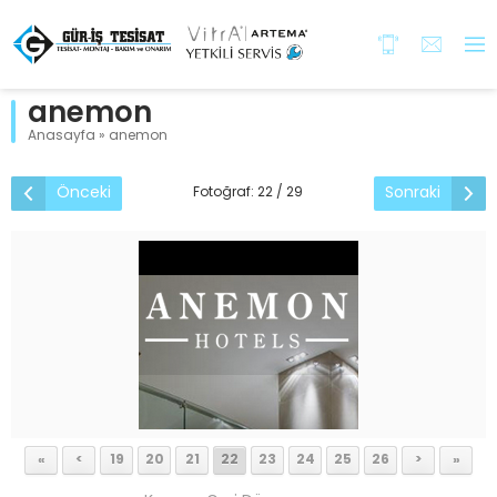
anemon
Anasayfa
»
anemon
Önceki
Sonraki
Fotoğraf: 22 / 29
«
<
19
20
21
22
23
24
25
26
>
»